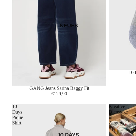
NEUES
10
GANG Jeans Sarina Baggy Fit
€129,90
10
Kreative
Days
Dienstage
Pique
im
Shirt
August
10 DAYS