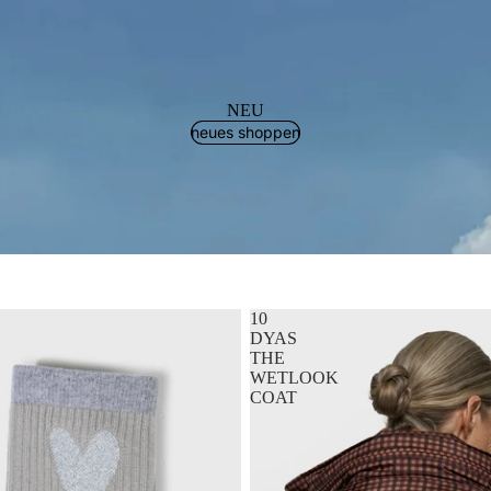
NEU
neues shoppen
10
DYAS
THE
WETLOOK
COAT