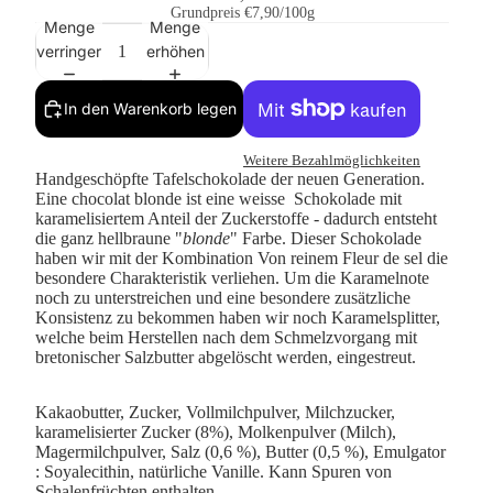
Grundpreis
€7,90/100g
Menge
Menge
verringern
erhöhen
In den Warenkorb legen
Weitere Bezahlmöglichkeiten
Handgeschöpfte Tafelschokolade der neuen Generation.
Eine chocolat blonde ist eine weisse Schokolade mit
karamelisiertem Anteil der Zuckerstoffe - dadurch entsteht
die ganz hellbraune "
blonde
" Farbe. Dieser Schokolade
haben wir mit der Kombination Von reinem Fleur de sel die
besondere Charakteristik verliehen. Um die Karamelnote
noch zu unterstreichen und eine besondere zusätzliche
Konsistenz zu bekommen haben wir noch Karamelsplitter,
welche beim Herstellen nach dem Schmelzvorgang mit
bretonischer Salzbutter abgelöscht werden, eingestreut.
Kakaobutter, Zucker, Vollmilchpulver, Milchzucker,
karamelisierter Zucker (8%), Molkenpulver (Milch),
Magermilchpulver, Salz (0,6 %), Butter (0,5 %), Emulgator
: Soyalecithin, natürliche Vanille. Kann Spuren von
Schalenfrüchten enthalten.