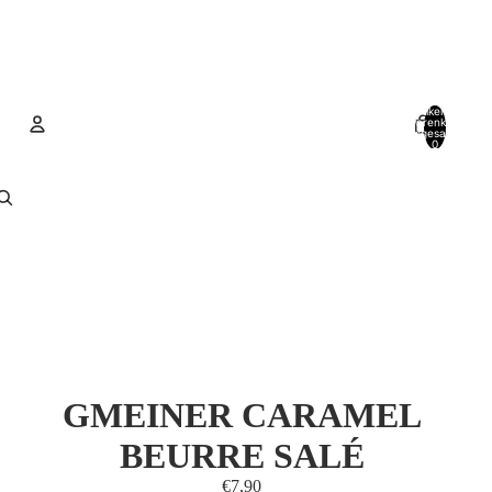
Artikel im
Warenkorb
insgesamt:
0
Konto
Andere Anmeldeoptionen
Bestellungen
Profil
GMEINER CARAMEL
BEURRE SALÉ
€7,90