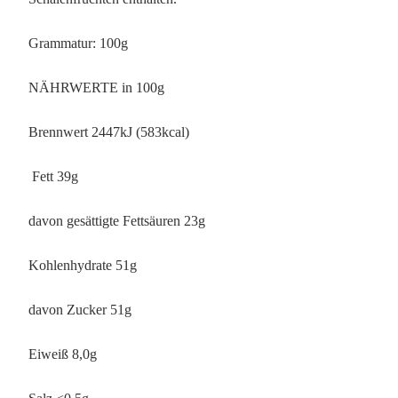
Grammatur: 100g
NÄHRWERTE in 100g
Brennwert 2447kJ (583kcal)
Fett 39g
davon gesättigte Fettsäuren 23g
Kohlenhydrate 51g
davon Zucker 51g
Eiweiß 8,0g