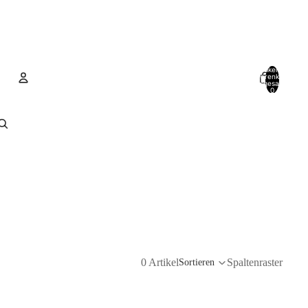
Artikel im
Warenkorb
insgesamt:
0
Konto
Andere Anmeldeoptionen
Bestellungen
Profil
0 Artikel
Spaltenraster
Sortieren