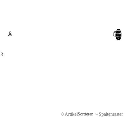
Artikel im
Warenkorb
insgesamt:
0
Konto
Andere Anmeldeoptionen
Bestellungen
Profil
0 Artikel
Spaltenraster
Sortieren